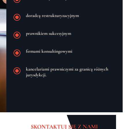
\
doradcą restrukturyzacyjnym
\
prawnikiem sukcesyjnym
\
firmami konsultingowymi
\
kancelariami prawniczymi za granicą różnych
jurysdykcji.
SKONTAKTUJ SIĘ Z NAMI